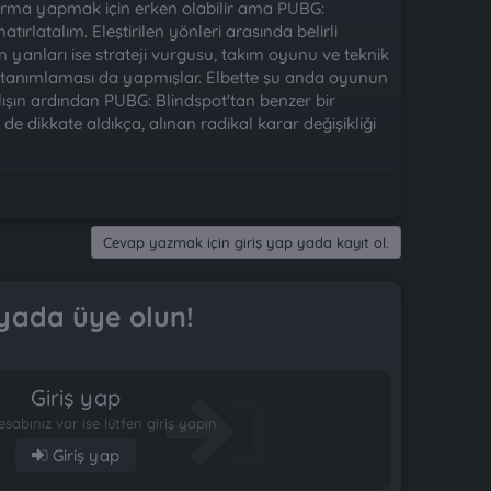
ştırma yapmak için erken olabilir ama PUBG:
tırlatalım. Eleştirilen yönleri arasında belirli
n yanları ise strateji vurgusu, takım oyunu ve teknik
n tanımlaması da yapmışlar. Elbette şu anda oyunun
ılışın ardından PUBG: Blindspot'tan benzer bir
 de dikkate aldıkça, alınan radikal karar değişikliği
Cevap yazmak için giriş yap yada kayıt ol.
yada üye olun!
Giriş yap
esabınız var ise lütfen giriş yapın
Giriş yap