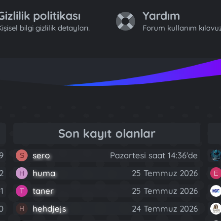
Gizlilik politikası
Yardım
işisel bilgi gizlilik detayları.
Forum kullanım kılavuz
Son kayıt olanlar
9
sero
Pazartesi saat 14:36'de
S
2
huma
25 Temmuz 2026
H
E
1
taner
25 Temmuz 2026
T
0
hehdjejs
24 Temmuz 2026
H