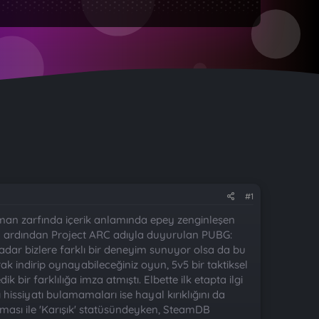
#1
man zarfında içerik anlamında epey zenginleşen
ın ardından Project ARC adıyla duyurulan PUBG:
dar bizlere farklı bir deneyim sunuyor olsa da bu
k indirip oynayabileceğiniz oyun, 5v5 bir taktiksel
ir farklılığa imza atmıştı. Elbette ilk etapta ilgi
issiyatı bulamamaları ise hayal kırıklığını da
ması ile 'Karışık' statüsündeyken, SteamDB