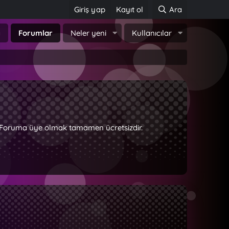
Giriş yap
Kayıt ol
Ara
a
Forumlar
Neler yeni
Kullanıcılar
z. Foruma üye olmak tamamen ücretsizdir.