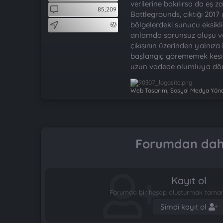
t
i
verilerine bakılırsa da eş 
85,209
a
h
Battlegrounds, çıktığı 2017 
n
i
bölgelerdeki sunucu eksikli
anlamda sorunsuz oluşu va
çıkışının üzerinden yalnıza
başlangıç görememek kesinlik
uzun vadede olumluya döneb
Web Tasarım, Sosyal Medya Yönet
Forumdan daha
Kayıt ol
Forumda bir hesap oluşturmak tamame
Şimdi kayıt ol