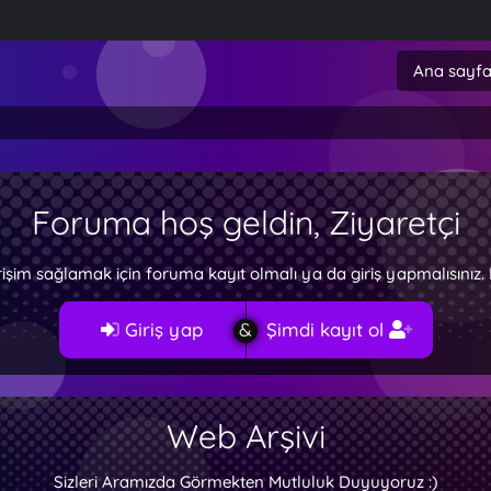
Ana sayf
Foruma hoş geldin, Ziyaretçi
rişim sağlamak için foruma kayıt olmalı ya da giriş yapmalısını
Giriş yap
Şimdi kayıt ol
Web Arşivi
Sizleri Aramızda Görmekten Mutluluk Duyuyoruz :)