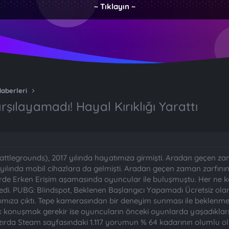
~ Tıklayın ~
Haberleri
şılayamadı! Hayal Kırıklığı Yarattı
tlegrounds), 2017 yılında hayatımıza girmişti. Aradan geçen za
 yılında mobil cihazlara da gelmişti. Aradan geçen zaman zarfın
erde Erken Erişim aşamasında oyuncular ile buluşmuştu. Her ne ka
edi. PUBG: Blindspot, Beklenen Başlangıcı Yapamadı Ücretsiz olara
ıza çıktı. Tepe kamerasından bir deneyim sunması ile beklenmedik b
k konuşmak gerekir ise oyuncuların önceki oyunlarda yaşadıkları h
azırda Steam sayfasındaki 1.117 yorumun % 64 kadarının olumlu ol