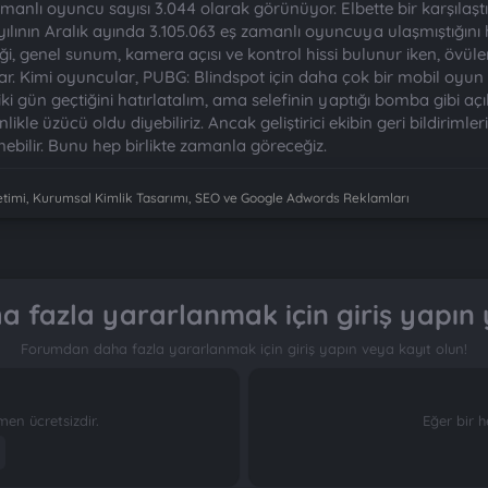
zamanlı oyuncu sayısı 3.044 olarak görünüyor. Elbette bir karşıla
yılının Aralık ayında 3.105.063 eş zamanlı oyuncuya ulaşmıştığını ha
ği, genel sunum, kamera açısı ve kontrol hissi bulunur iken, övüle
r. Kimi oyuncular, PUBG: Blindspot için daha çok bir mobil oyu
 iki gün geçtiğini hatırlatalım, ama selefinin yaptığı bomba gibi aç
le üzücü oldu diyebiliriz. Ancak geliştirici ekibin geri bildirimleri
ilir. Bunu hep birlikte zamanla göreceğiz.
imi, Kurumsal Kimlik Tasarımı, SEO ve Google Adwords Reklamları
 fazla yararlanmak için giriş yapın 
Forumdan daha fazla yararlanmak için giriş yapın veya kayıt olun!
n ücretsizdir.
Eğer bir h