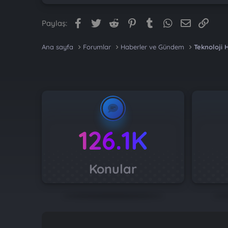
Facebook
Twitter
Reddit
Pinterest
Tumblr
WhatsApp
E-posta
Link
Paylaş:
Ana sayfa
Forumlar
Haberler ve Gündem
Teknoloji 
126.1K
Konular