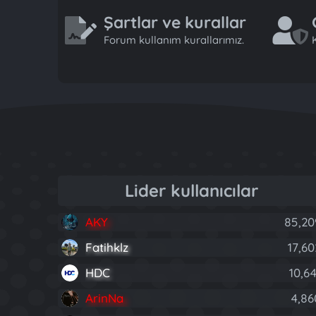
Şartlar ve kurallar
Forum kullanım kurallarımız.
K
Lider kullanıcılar
AKY
85,20
Fatihklz
17,60
HDC
10,64
ArinNa
4,86