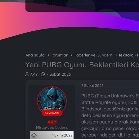
Ana sayfa
Forumlar
Haberler ve Gündem
Teknoloji 
Yeni PUBG Oyunu Beklentileri Kar
K
B
AKY
7 Şubat 2026
o
a
n
ş
7 Şubat 2026
b
l
PUBG (PlayerUnknown's Bat
u
a
y
n
Battle Royale oyunu, 2018
u
g
Blindspot, geçtiğimiz günl
b
ı
Çevrimdışı
defa beklenen ilgiyi görem
a
ç
AKY
aksiyon oyunu olarak karşım
ş
t
MirayWeb Coder's
çekiciydi, ama genel olara
l
a
beraberinde getirdi. Halih
1 Ekim 2022
a
r