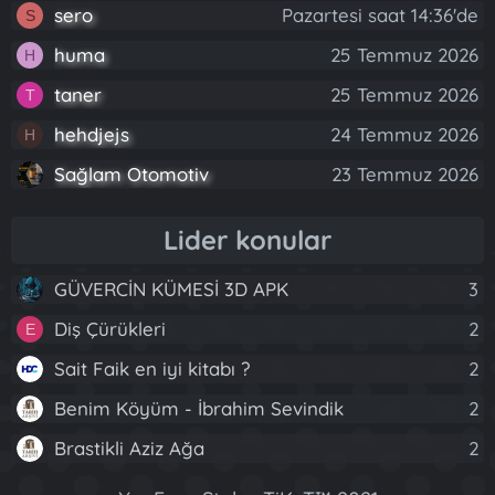
sero
Pazartesi saat 14:36'de
S
huma
25 Temmuz 2026
H
taner
25 Temmuz 2026
T
hehdjejs
24 Temmuz 2026
H
Sağlam Otomotiv
23 Temmuz 2026
Lider konular
GÜVERCİN KÜMESİ 3D APK
3
Diş Çürükleri
2
E
Sait Faik en iyi kitabı ?
2
Benim Köyüm - İbrahim Sevindik
2
Brastikli Aziz Ağa
2