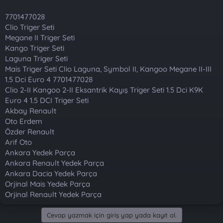
t
i
a
h
7701477028
n
i
Clio Triger Seti
Megane II Triger Seti
Kango Triger Seti
Laguna Triger Seti
Mais Triger Seti Clio Laguna, Symbol II, Kangoo Megane II-III
1.5 Dci Euro 4 7701477028
Clio 2-II Kangoo 2-II Eksantrik Kayış Triger Seti 1.5 Dci K9K
Euro 4 1.5 DCI Triger Seti
Akbay Renault
Oto Erdem
Özder Renault
Arif Oto
Ankara Yedek Parça
Ankara Renault Yedek Parça
Ankara Dacia Yedek Parça
Orjinal Mais Yedek Parça
Orjinal Renault Yedek Parça
Cevap yazmak için giriş yap yada kayıt ol.