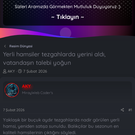
Sizleri Aramızda Görmekten Mutluluk Duyuyoruz :)
~ Tıklayın ~
Resim Dünyasi
Yerli hamsiler tezgahlarda yerini aldı,
vatandaşın talebi yoğun
K
B
AKY
7 Şubat 2026
o
a
n
ş
AKY
b
l
u
a
MirayWeb Coder's
y
n
u
g
b
ı
7 Şubat 2026
#1
a
ç
Yaklaşık bir buçuk aydır tezgahlarda nadir görülen yerli
ş
t
l
a
hamsi, yeniden satışa sunuldu. Balıkçılar bu sezonun en
a
r
kaliteli hamsilerinin çıktığını söyledi.