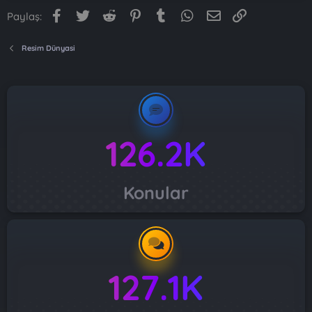
Facebook
Twitter
Reddit
Pinterest
Tumblr
WhatsApp
E-posta
Link
Paylaş:
Resim Dünyasi
126.2K
Konular
127.1K