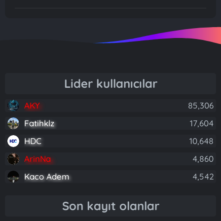
Lider kullanıcılar
AKY
85,306
Fatihklz
17,604
HDC
10,648
ArinNa
4,860
Kaco Adem
4,542
Son kayıt olanlar