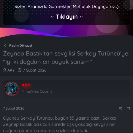
Sizleri Aramızda Görmekten Mutluluk Duyuyoruz :)
~ Tıklayın ~
Resim Dünyasi
Zeynep Bastık'tan sevgilisi Serkay Tütüncü'ye:
"İyi ki doğdun en büyük şansım"
K
B
AKY
7 Şubat 2026
o
a
n
ş
AKY
b
l
u
a
MirayWeb Coder's
y
n
u
g
b
ı
7 Şubat 2026
#1
a
ç
Oyuncu Serkay Tütüncü, bugün 35 yaşına bastı. Şarkıcı
ş
t
l
a
Zeynep Bastık da uzun süredir aşk yaşadığı sevgilisinin
a
r
doğum gününü romantik sözlerle kutladı.