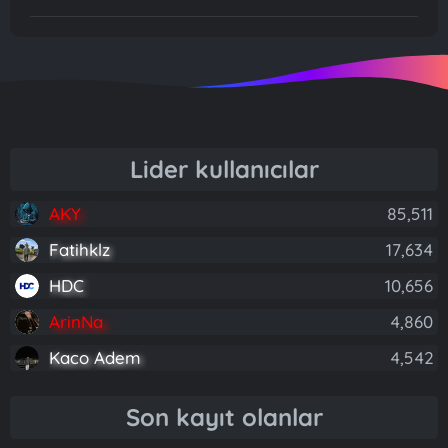
Lider kullanıcılar
AKY
85,511
Fatihklz
17,634
HDC
10,656
ArinNa
4,860
Kaco Adem
4,542
Son kayıt olanlar