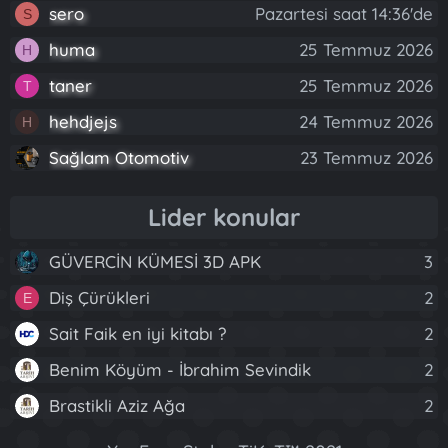
sero
Pazartesi saat 14:36'de
S
huma
25 Temmuz 2026
H
taner
25 Temmuz 2026
T
hehdjejs
24 Temmuz 2026
H
Sağlam Otomotiv
23 Temmuz 2026
Lider konular
GÜVERCİN KÜMESİ 3D APK
3
Diş Çürükleri
2
E
Sait Faik en iyi kitabı ?
2
Benim Köyüm - İbrahim Sevindik
2
Brastikli Aziz Ağa
2