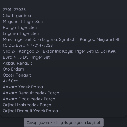
t
i
a
h
7701477028
n
i
Clio Triger Seti
Megane II Triger Seti
Kango Triger Seti
Laguna Triger Seti
Mais Triger Seti Clio Laguna, Symbol II, Kangoo Megane II-III
1.5 Dci Euro 4 7701477028
Clio 2-II Kangoo 2-II Eksantrik Kayış Triger Seti 1.5 Dci K9K
Euro 4 1.5 DCI Triger Seti
Akbay Renault
Oto Erdem
Özder Renault
Arif Oto
Ankara Yedek Parça
Ankara Renault Yedek Parça
Ankara Dacia Yedek Parça
Orjinal Mais Yedek Parça
Orjinal Renault Yedek Parça
Cevap yazmak için giriş yap yada kayıt ol.