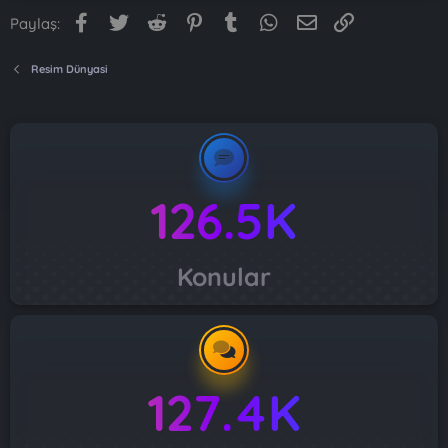
Facebook
Twitter
Reddit
Pinterest
Tumblr
WhatsApp
E-posta
Link
Paylaş:
Resim Dünyasi
126.5K
Konular
127.4K