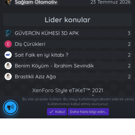
Sağlam Otomotiv
23 Temmuz 2026
Lider konular
GÜVERCİN KÜMESİ 3D APK
3
Diş Çürükleri
2
E
Sait Faik en iyi kitabı ?
2
Benim Köyüm - İbrahim Sevindik
2
Brastikli Aziz Ağa
2
XenForo Style eTiKeT™ 2021
®
Community platform by XenForo
© 2010-2022
Bu site çerezler kullanır. Bu siteyi kullanmaya devam ederek çerez
kullanımımızı kabul etmiş olursunuz.
Eksen Bilgisayar
|
Eksen Bilgisayar
XenForo Ltd.
|
e-Ticaret Yazılımları
|
Dizi
Fragmanları
[XGT] Forum statistics system
- XenGenTr
Kabul
Daha fazla bilgi edin…
R