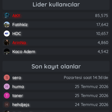
Lider kullanıcılar
AKY
85,575
Fatihklz
17,642
HDC
10,657
ArinNa
4,860
Kaco Adem
4,542
Son kayıt olanlar
sero
Pazartesi saat 14:36'de
S
huma
25 Temmuz 2026
H
taner
25 Temmuz 2026
T
hehdjejs
24 Temmuz 2026
H