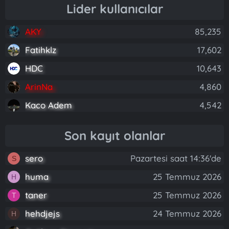
Lider kullanıcılar
AKY
85,235
Fatihklz
17,602
HDC
10,643
ArinNa
4,860
Kaco Adem
4,542
Son kayıt olanlar
sero
Pazartesi saat 14:36'de
S
huma
25 Temmuz 2026
H
taner
25 Temmuz 2026
T
hehdjejs
24 Temmuz 2026
H