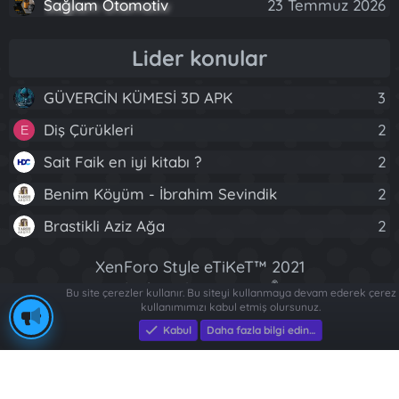
Sağlam Otomotiv
23 Temmuz 2026
Lider konular
GÜVERCİN KÜMESİ 3D APK
3
Diş Çürükleri
2
E
Sait Faik en iyi kitabı ?
2
Benim Köyüm - İbrahim Sevindik
2
Brastikli Aziz Ağa
2
XenForo Style eTiKeT™ 2021
®
Community platform by XenForo
© 2010-2022
Bu site çerezler kullanır. Bu siteyi kullanmaya devam ederek çerez
kullanımımızı kabul etmiş olursunuz.
Eksen Bilgisayar
|
Eksen Bilgisayar
XenForo Ltd.
|
e-Ticaret Yazılımları
|
Dizi
Fragmanları
[XGT] Forum statistics system
- XenGenTr
Kabul
Daha fazla bilgi edin…
R